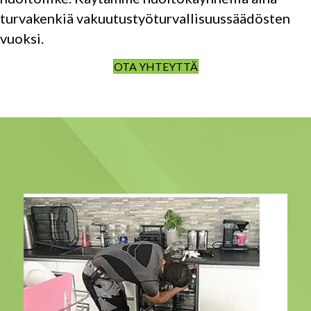
turvakenkiä vakuutustyöturvallisuussäädösten
vuoksi.
OTA YHTEYTTÄ