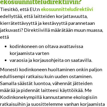
ekosuunnitteludirektiivin?
Tiesitkö, että EU:n
ekosuunnitteludirektiivi
edellyttää, että laitteiden korjattavuutta,
kierrätettävyyttä ja kestävyyttä parannetaan
jatkuvasti? Direktiivillä määrätään muun muassa,
että
kodinkoneen on oltava avattavissa
korjaamista varten
varaosia ja korjausohjeita on saatavilla.
Monesti kodinkoneen huoltaminen onkin paljon
edullisempi ratkaisu kuin uuden ostaminen.
Samalla säästät luontoa, vähennät jätteiden
määrää ja pidennät laitteesi käyttöikää. Me
Kodinkonekympillä kannustamme ekologisiin
ratkaisuihin ja suosittelemme vanhan korjaamista