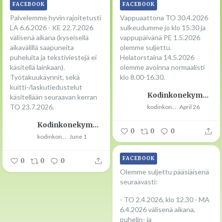
FACEBOOK
FACEBOOK
Palvelemme hyvin rajoitetusti
Vappuaattona TO 30.4.2026
LA 6.6.2026 - KE 22.7.2026
sulkeudumme jo klo 15.30 ja
välisenä aikana (kyseisellä
vappupäivänä PE 1.5.2026
aikavälillä saapuneita
olemme suljettu.
puheluita ja tekstiviestejä ei
Helatorstaina 14.5.2026
käsitellä lainkaan).
olemme avoinna normaalisti
Työtakuukäynnit, sekä
klo 8.00-16.30.
kuitti-/laskutiedustelut
Kodinkonekympit Oy
käsitellään seuraavan kerran
TO 23.7.2026.
kodinkonekympit
April 26
Kodinkonekympit Oy
0
0
0
kodinkonekympit
June 1
FACEBOOK
0
0
0
Olemme suljettu pääsiäisenä
seuraavasti:
- TO 2.4.2026, klo 12.30 - MA
6.4.2026 välisenä aikana,
puhelin- ja