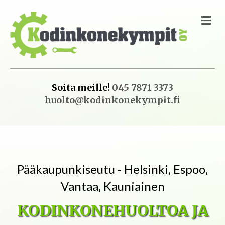
VA
Soita meille!
045 7871 3373
huolto@kodinkonekympit.fi
Pääkaupunkiseutu - Helsinki, Espoo,
Vantaa, Kauniainen
KODINKONEHUOLTOA JA