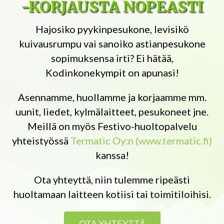
-KORJAUSTA NOPEASTI
Hajosiko pyykinpesukone, levisikö
kuivausrumpu vai sanoiko astianpesukone
sopimuksensa irti? Ei hätää,
Kodinkonekympit on apunasi!
Asennamme, huollamme ja korjaamme mm.
uunit, liedet, kylmälaitteet, pesukoneet jne.
Meillä on myös Festivo-huoltopalvelu
yhteistyössä
Termatic Oy:n (www.termatic.fi)
kanssa!
Ota yhteyttä, niin tulemme ripeästi
huoltamaan laitteen kotiisi tai toimitiloihisi.
OTA YHTEYTTÄ