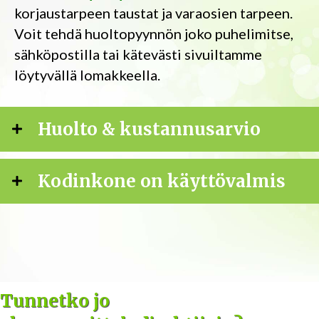
korjaustarpeen taustat ja varaosien tarpeen.
Voit tehdä huoltopyynnön joko puhelimitse,
sähköpostilla tai kätevästi sivuiltamme
löytyvällä lomakkeella.
Huolto & kustannusarvio
Kodinkone on käyttövalmis
Tunnetko jo