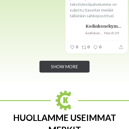
tekstiviestipalvelumme on
suljettu (tavoitat meidät
tällöinkin sähköpostitse)
Kodinkonekympit Oy
kodinkonekympit
March 29
0
0
0
SHOW MORE
HUOLLAMME USEIMMAT