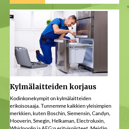
Kylmälaitteiden korjaus
Kodinkonekympit on kylmälaitteiden
erikoisosaaja. Tunnemme kaikkien yleisimpien
merkkien, kuten Boschin, Siemensin, Candyn,
Hooverin, Smegin, Helkaman, Electroluxin,
Whirlpoolin ja AEG:n erityispiirteet. Meidän