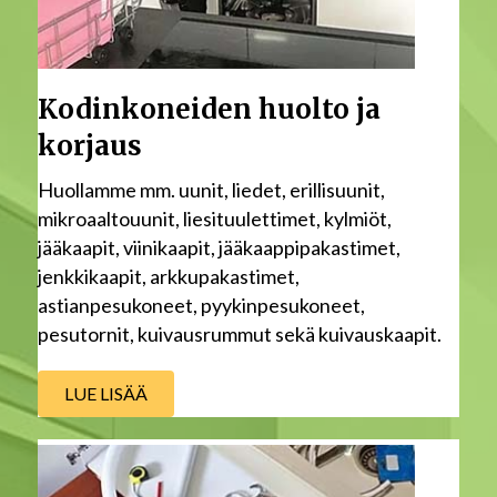
Kodinkoneiden huolto ja
korjaus
Huollamme mm. uunit, liedet, erillisuunit,
mikroaaltouunit, liesituulettimet, kylmiöt,
jääkaapit, viinikaapit, jääkaappipakastimet,
jenkkikaapit, arkkupakastimet,
astianpesukoneet, pyykinpesukoneet,
pesutornit, kuivausrummut sekä kuivauskaapit.
LUE LISÄÄ