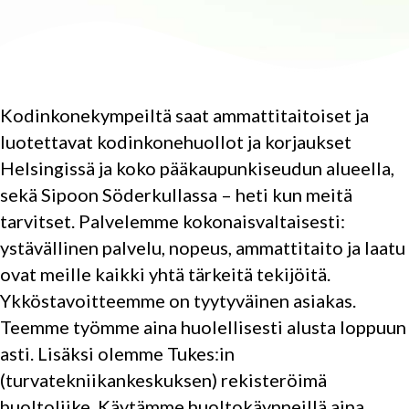
Kodinkonekympeiltä saat ammattitaitoiset ja
luotettavat kodinkonehuollot ja korjaukset
Helsingissä ja koko pääkaupunkiseudun alueella,
sekä Sipoon Söderkullassa – heti kun meitä
tarvitset. Palvelemme kokonaisvaltaisesti:
ystävällinen palvelu, nopeus, ammattitaito ja laatu
ovat meille kaikki yhtä tärkeitä tekijöitä.
Ykköstavoitteemme on tyytyväinen asiakas.
Teemme työmme aina huolellisesti alusta loppuun
asti. Lisäksi olemme Tukes:in
(turvatekniikankeskuksen) rekisteröimä
huoltoliike. Käytämme huoltokäynneillä aina