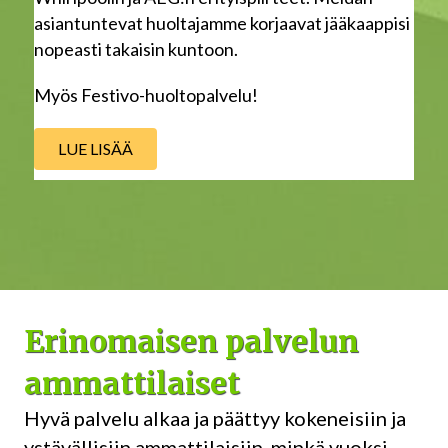
asiantuntevat huoltajamme korjaavat jääkaappisi
nopeasti takaisin kuntoon.
Myös Festivo-huoltopalvelu!
LUE LISÄÄ
Erinomaisen palvelun
ammattilaiset
Hyvä palvelu alkaa ja päättyy kokeneisiin ja
ystävällisiin ammattilaisiin, minkä vuoksi